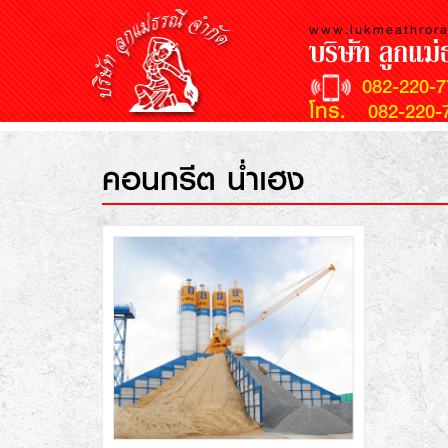
www.lukmeathror
บริษัท ลูกแม่
082-220-
โทร.
082-220-7
คอนกรีต น่ำเฮง